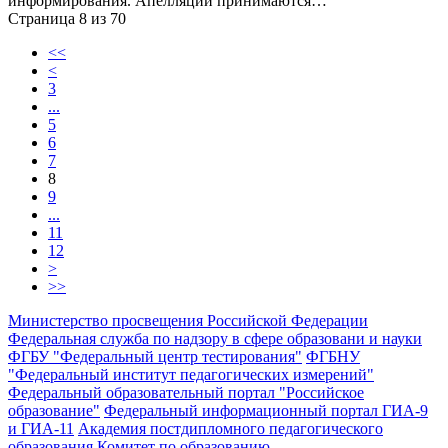
информирования. Апелляции принимаются…
Страница 8 из 70
<<
<
3
...
5
6
7
8
9
...
11
12
>
>>
Министерство просвещения Российской Федерации
Федеральная служба по надзору в сфере образовани и науки
ФГБУ "Федеральный центр тестирования"
ФГБНУ
"Федеральный институт педагогических измерений"
Федеральный образовательный портал "Российское
образование"
Федеральный информационный портал ГИА-9
и ГИА-11
Академия постдипломного педагогического
образования
Комитет по образованию