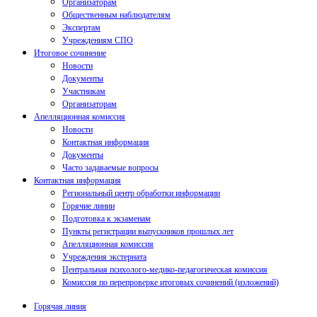
Организаторам
Общественным наблюдателям
Экспертам
Учреждениям СПО
Итоговое сочинение
Новости
Документы
Участникам
Организаторам
Апелляционная комиссия
Новости
Контактная информация
Документы
Часто задаваемые вопросы
Контактная информация
Региональный центр обработки информации
Горячие линии
Подготовка к экзаменам
Пункты регистрации выпускников прошлых лет
Апелляционная комиссия
Учреждения экстерната
Центральная психолого-медико-педагогическая комиссия
Комиссия по перепроверке итоговых сочинений (изложений)
Горячая линия