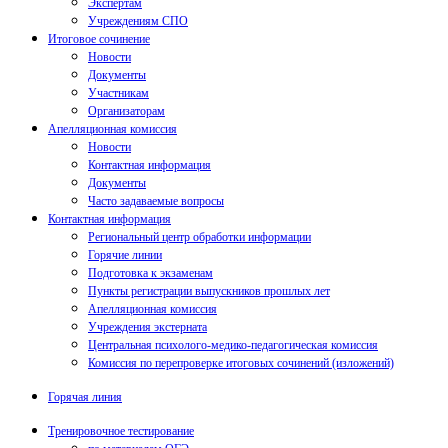
Экспертам
Учреждениям СПО
Итоговое сочинение
Новости
Документы
Участникам
Организаторам
Апелляционная комиссия
Новости
Контактная информация
Документы
Часто задаваемые вопросы
Контактная информация
Региональный центр обработки информации
Горячие линии
Подготовка к экзаменам
Пункты регистрации выпускников прошлых лет
Апелляционная комиссия
Учреждения экстерната
Центральная психолого-медико-педагогическая комиссия
Комиссия по перепроверке итоговых сочинений (изложений)
Горячая линия
Тренировочное тестирование