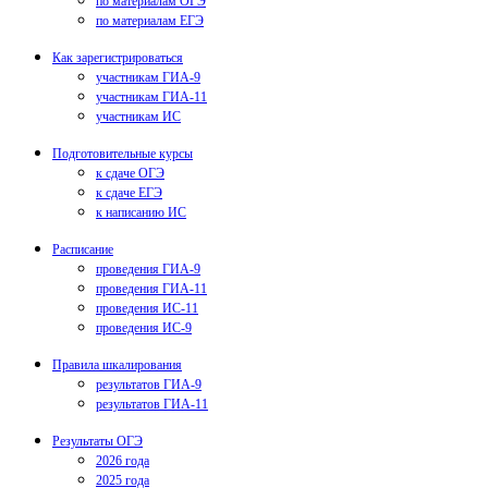
по материалам ОГЭ
по материалам ЕГЭ
Как зарегистрироваться
участникам ГИА-9
участникам ГИА-11
участникам ИС
Подготовительные курсы
к сдаче ОГЭ
к сдаче ЕГЭ
к написанию ИС
Расписание
проведения ГИА-9
проведения ГИА-11
проведения ИС-11
проведения ИС-9
Правила шкалирования
результатов ГИА-9
результатов ГИА-11
Результаты ОГЭ
2026 года
2025 года