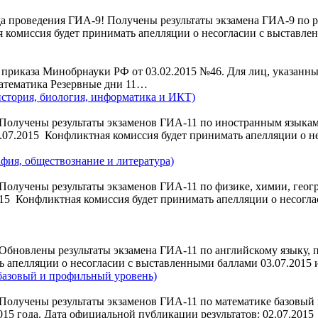
а проведения ГИА-9! Получены результаты экзамена ГИА-9 по ру
комиссия будет принимать апелляции о несогласии с выставленн
и приказа Минобрнауки РФ от 03.02.2015 №46. Для лиц, указанн
 Математика Резервные дни 11…
история, биология, информатика и ИКТ)
Получены результаты экзаменов ГИА-11 по иностранным языкам
.07.2015 Конфликтная комиссия будет принимать апелляции о не
афия, обществознание и литература)
Получены результаты экзаменов ГИА-11 по физике, химии, геог
015 Конфликтная комиссия будет принимать апелляции о несоглас
Обновлены результаты экзамена ГИА-11 по английскому языку,
 апелляции о несогласии с выставленными баллами 03.07.2015 и 0
 базовый и профильный уровень)
Получены результаты экзаменов ГИА-11 по математике базовый 
2015 года. Дата официальной публикации результатов: 02.07.20