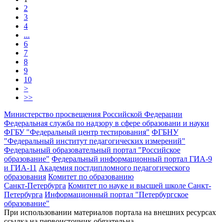
2
3
4
...
6
7
8
9
10
>
>>
Министерство просвещения Российской Федерации
Федеральная служба по надзору в сфере образовани и науки
ФГБУ "Федеральный центр тестирования"
ФГБНУ
"Федеральный институт педагогических измерений"
Федеральный образовательный портал "Российское
образование"
Федеральный информационный портал ГИА-9
и ГИА-11
Академия постдипломного педагогического
образования
Комитет по образованию
Санкт-Петербурга
Комитет по науке и высшей школе Санкт-
Петербурга
Информационный портал "Петербургское
образование"
При использовании материалов портала на внешних ресурсах
ссылка на первоисточник обязательна