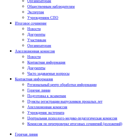
Организаторам
Общественным наблюдателям
Экспертам
Учреждениям СПО
Итоговое сочинение
Новости
Документы
Участникам
Организаторам
Апелляционная комиссия
Новости
Контактная информация
Документы
Часто задаваемые вопросы
Контактная информация
Региональный центр обработки информации
Горячие линии
Подготовка к экзаменам
Пункты регистрации выпускников прошлых лет
Апелляционная комиссия
Учреждения экстерната
Центральная психолого-медико-педагогическая комиссия
Комиссия по перепроверке итоговых сочинений (изложений)
Горячая линия