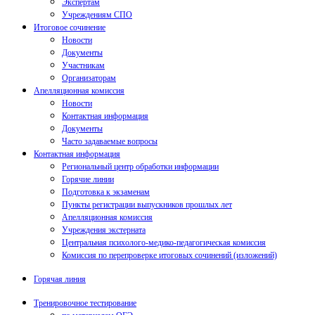
Экспертам
Учреждениям СПО
Итоговое сочинение
Новости
Документы
Участникам
Организаторам
Апелляционная комиссия
Новости
Контактная информация
Документы
Часто задаваемые вопросы
Контактная информация
Региональный центр обработки информации
Горячие линии
Подготовка к экзаменам
Пункты регистрации выпускников прошлых лет
Апелляционная комиссия
Учреждения экстерната
Центральная психолого-медико-педагогическая комиссия
Комиссия по перепроверке итоговых сочинений (изложений)
Горячая линия
Тренировочное тестирование