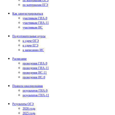
по материалам ОГЭ
по материалам ЕГЭ
Как зарегистрироваться
участникам ГИА-9
участникам ГИА-11
участникам ИС
Подготовительные курсы
к сдаче ОГЭ
к сдаче ЕГЭ
к написанию ИС
Расписание
проведения ГИА-9
проведения ГИА-11
проведения ИС-11
проведения ИС-9
Правила шкалирования
результатов ГИА-9
результатов ГИА-11
Результаты ОГЭ
2026 года
2025 года