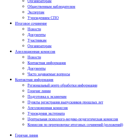
Организаторам
Общественным наблюдателям
Экспертам
Учреждениям СПО
Итоговое сочинение
Новости
Документы
Участникам
Организаторам
Апелляционная комиссия
Новости
Контактная информация
Документы
Часто задаваемые вопросы
Контактная информация
Региональный центр обработки информации
Горячие линии
Подготовка к экзаменам
Пункты регистрации выпускников прошлых лет
Апелляционная комиссия
Учреждения экстерната
Центральная психолого-медико-педагогическая комиссия
Комиссия по перепроверке итоговых сочинений (изложений)
Горячая линия