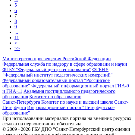
5
6
7
8
9
...
11
>
>>
Министерство просвещения Российской Федерации
Федеральная служба по надзору в сфере образовани и науки
ФГБУ "Федеральный центр тестирования"
ФГБНУ
"Федеральный институт педагогических измерений"
Федеральный образовательный портал "Российское
образование"
Федеральный информационный портал ГИА-9
и ГИА-11
Академия постдипломного педагогического
образования
Комитет по образованию
Санкт-Петербурга
Комитет по науке и высшей школе Санкт-
Петербурга
Информационный портал "Петербургское
образование"
При использовании материалов портала на внешних ресурсах
ссылка на первоисточник обязательна
© 2009 - 2026 ГБУ ДПО "Санкт-Петербургский центр оценки
качества образования и информационных технологий"