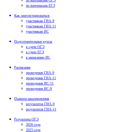
по материалам ОГЭ
по материалам ЕГЭ
Как зарегистрироваться
участникам ГИА-9
участникам ГИА-11
участникам ИС
Подготовительные курсы
к сдаче ОГЭ
к сдаче ЕГЭ
к написанию ИС
Расписание
проведения ГИА-9
проведения ГИА-11
проведения ИС-11
проведения ИС-9
Правила шкалирования
результатов ГИА-9
результатов ГИА-11
Результаты ОГЭ
2026 года
2025 года