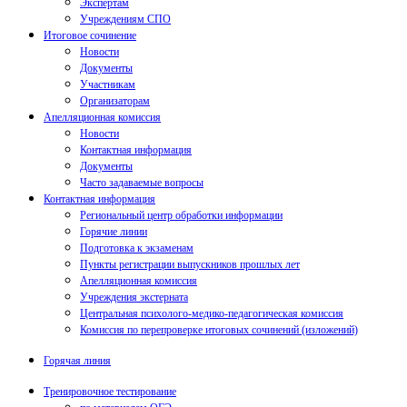
Экспертам
Учреждениям СПО
Итоговое сочинение
Новости
Документы
Участникам
Организаторам
Апелляционная комиссия
Новости
Контактная информация
Документы
Часто задаваемые вопросы
Контактная информация
Региональный центр обработки информации
Горячие линии
Подготовка к экзаменам
Пункты регистрации выпускников прошлых лет
Апелляционная комиссия
Учреждения экстерната
Центральная психолого-медико-педагогическая комиссия
Комиссия по перепроверке итоговых сочинений (изложений)
Горячая линия
Тренировочное тестирование