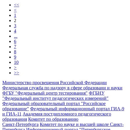
<<
<
1
2
3
4
...
6
7
8
9
10
>
>>
Министерство просвещения Российской Федерации
Федеральная служба по надзору в сфере образовани и науки
ФГБУ "Федеральный центр тестирования"
ФГБНУ
"Федеральный институт педагогических измерений"
Федеральный образовательный портал "Российское
образование"
Федеральный информационный портал ГИА-9
и ГИА-11
Академия постдипломного педагогического
образования
Комитет по образованию
Санкт-Петербурга
Комитет по науке и высшей школе Санкт-
Петербурга
Информационный портал "Петербургское