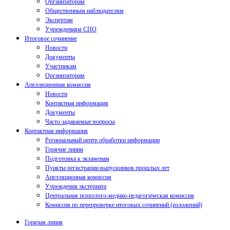
Организаторам
Общественным наблюдателям
Экспертам
Учреждениям СПО
Итоговое сочинение
Новости
Документы
Участникам
Организаторам
Апелляционная комиссия
Новости
Контактная информация
Документы
Часто задаваемые вопросы
Контактная информация
Региональный центр обработки информации
Горячие линии
Подготовка к экзаменам
Пункты регистрации выпускников прошлых лет
Апелляционная комиссия
Учреждения экстерната
Центральная психолого-медико-педагогическая комиссия
Комиссия по перепроверке итоговых сочинений (изложений)
Горячая линия