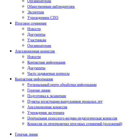
Организаторам
Общественным наблюдателям
Экспертам
Учреждениям СПО
Итоговое сочинение
Новости
Документы
Участникам
Организаторам
Апелляционная комиссия
Новости
Контактная информация
Документы
Часто задаваемые вопросы
Контактная информация
Региональный центр обработки информации
Горячие линии
Подготовка к экзаменам
Пункты регистрации выпускников прошлых лет
Апелляционная комиссия
Учреждения экстерната
Центральная психолого-медико-педагогическая комиссия
Комиссия по перепроверке итоговых сочинений (изложений)
Горячая линия