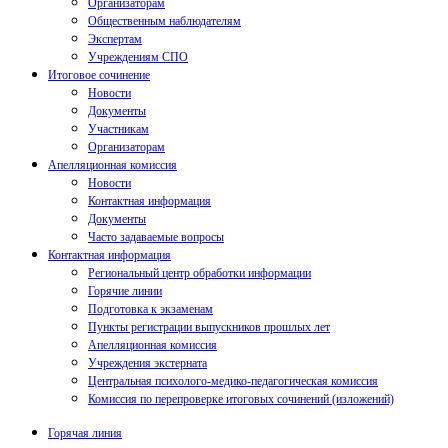
Организаторам
Общественным наблюдателям
Экспертам
Учреждениям СПО
Итоговое сочинение
Новости
Документы
Участникам
Организаторам
Апелляционная комиссия
Новости
Контактная информация
Документы
Часто задаваемые вопросы
Контактная информация
Региональный центр обработки информации
Горячие линии
Подготовка к экзаменам
Пункты регистрации выпускников прошлых лет
Апелляционная комиссия
Учреждения экстерната
Центральная психолого-медико-педагогическая комиссия
Комиссия по перепроверке итоговых сочинений (изложений)
Горячая линия