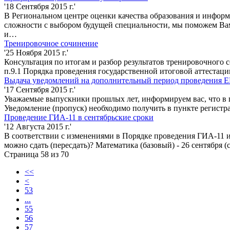
'18 Сентября 2015 г.'
В Региональном центре оценки качества образования и инфор
сложности с выбором будущей специальности, мы поможем Ва
и…
Тренировочное сочинение
'25 Ноября 2015 г.'
Консультация по итогам и разбор результатов тренировочного 
п.9.1 Порядка проведения государственной итоговой аттеста
Выдача уведомлений на дополнительный период проведения ЕГ
'17 Сентября 2015 г.'
Уважаемые выпускники прошлых лет, информируем вас, что в п
Уведомление (пропуск) необходимо получить в пункте регистра
Проведение ГИА-11 в сентябрьские сроки
'12 Августа 2015 г.'
В соответствии с изменениями в Порядке проведения ГИА-11 и
можно сдать (пересдать)? Математика (базовый) - 26 сентября 
Страница 58 из 70
<<
<
53
...
55
56
57