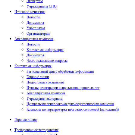
Экспертам
Учреждениям СПО
Итоговое сочинение
Новости
Документы
Участникам
Организаторам
Апелляционная комиссия
Новости
Контактная информация
Документы
Часто задаваемые вопросы
Контактная информация
Региональный центр обработки информации
Горячие линии
Подготовка к экзаменам
Пункты регистрации выпускников прошлых лет
Апелляционная комиссия
Учреждения экстерната
Центральная психолого-медико-педагогическая комиссия
Комиссия по перепроверке итоговых сочинений (изложений)
Горячая линия
Тренировочное тестирование