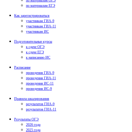
по материалам ОГЭ
по материалам ЕГЭ
Как зарегистрироваться
участникам ГИА-9
участникам ГИА-11
участникам ИС
Подготовительные курсы
к сдаче ОГЭ
к сдаче ЕГЭ
к написанию ИС
Расписание
проведения ГИА-9
проведения ГИА-11
проведения ИС-11
проведения ИС-9
Правила шкалирования
результатов ГИА-9
результатов ГИА-11
Результаты ОГЭ
2026 года
2025 года