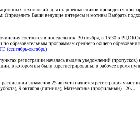
мационных технологий для старшеклассников проводится профо
м: Определить Ваши ведущие интересы и мотивы Выбрать подх
сочинения состоится в понедельник, 30 ноября, в 15:30 в РЦОКО
ции по образовательным программам среднего общего образова
Э (сентябрь-октябрь)
унктах регистрации началась выдача уведомлений (пропусков) 
ции, в котором вы были зарегистрированы, в рабочее время пун
 расписании экзаменов 25 августа начнется регистрация участн
(суббота), 9 октября (пятница); Математика (профильный) - 26…