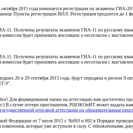
октября 2015 года начинается регистрация на экзамены ГИА-201
анице Пункты регистрации ВПЛ. Регистрация продлится до 1 фе
-11. Получены результаты экзаменов ГИА-11 по русскому языку
комиссия будет принимать апелляции о несогласии с выставленны
-11. Получены результаты экзаменов ГИА-11 по русскому языку
комиссия будет принимать апелляции о несогласии с выставленн
едших 26 и 29 сентября 2015 года, будут переданы в регион 9 ок
 ЕГЭ".
абот! Для формирования папки на аттестацию вам достаточно 
015г.) В случае потери приглашения, РЦОКОиИТ может выдать в
осударственной итоговой аттестации по образовательным прогр
кой Федерации от 7 июля 2015 г. №693 и 692 в Порядки проведе
ы изменения, которые уже вступили в силу. С обновленными д