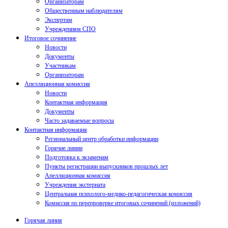
Организаторам
Общественным наблюдателям
Экспертам
Учреждениям СПО
Итоговое сочинение
Новости
Документы
Участникам
Организаторам
Апелляционная комиссия
Новости
Контактная информация
Документы
Часто задаваемые вопросы
Контактная информация
Региональный центр обработки информации
Горячие линии
Подготовка к экзаменам
Пункты регистрации выпускников прошлых лет
Апелляционная комиссия
Учреждения экстерната
Центральная психолого-медико-педагогическая комиссия
Комиссия по перепроверке итоговых сочинений (изложений)
Горячая линия