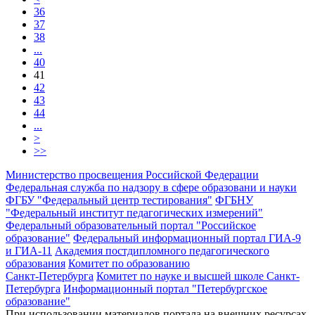
36
37
38
...
40
41
42
43
44
...
>
>>
Министерство просвещения Российской Федерации
Федеральная служба по надзору в сфере образовани и науки
ФГБУ "Федеральный центр тестирования"
ФГБНУ
"Федеральный институт педагогических измерений"
Федеральный образовательный портал "Российское
образование"
Федеральный информационный портал ГИА-9
и ГИА-11
Академия постдипломного педагогического
образования
Комитет по образованию
Санкт-Петербурга
Комитет по науке и высшей школе Санкт-
Петербурга
Информационный портал "Петербургское
образование"
При использовании материалов портала на внешних ресурсах