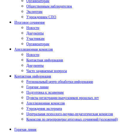
Организаторам
Общественным наблюдателям
Экспертам
Учреждениям СПО
Итоговое сочинение
Новости
Документы
Участникам
Организаторам
Апелляционная комиссия
Новости
Контактная информация
Документы
Часто задаваемые вопросы
Контактная информация
Региональный центр обработки информации
Горячие линии
Подготовка к экзаменам
Пункты регистрации выпускников прошлых лет
Апелляционная комиссия
Учреждения экстерната
Центральная психолого-медико-педагогическая комиссия
Комиссия по перепроверке итоговых сочинений (изложений)
Горячая линия