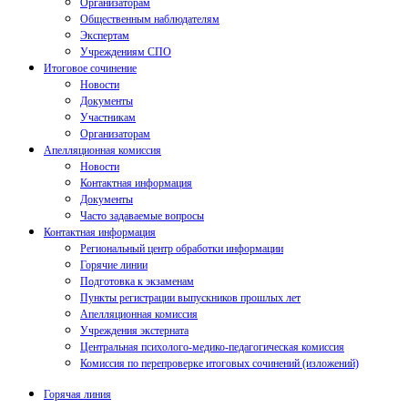
Организаторам
Общественным наблюдателям
Экспертам
Учреждениям СПО
Итоговое сочинение
Новости
Документы
Участникам
Организаторам
Апелляционная комиссия
Новости
Контактная информация
Документы
Часто задаваемые вопросы
Контактная информация
Региональный центр обработки информации
Горячие линии
Подготовка к экзаменам
Пункты регистрации выпускников прошлых лет
Апелляционная комиссия
Учреждения экстерната
Центральная психолого-медико-педагогическая комиссия
Комиссия по перепроверке итоговых сочинений (изложений)
Горячая линия