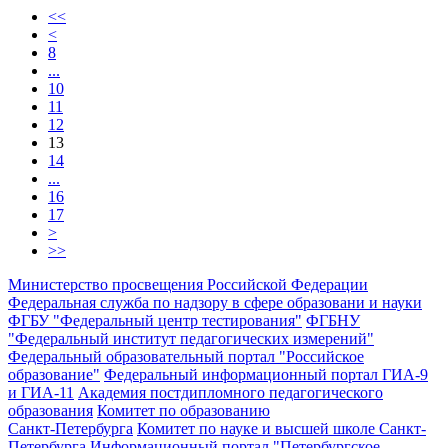
<<
<
8
...
10
11
12
13
14
...
16
17
>
>>
Министерство просвещения Российской Федерации
Федеральная служба по надзору в сфере образовани и науки
ФГБУ "Федеральный центр тестирования"
ФГБНУ
"Федеральный институт педагогических измерений"
Федеральный образовательный портал "Российское
образование"
Федеральный информационный портал ГИА-9
и ГИА-11
Академия постдипломного педагогического
образования
Комитет по образованию
Санкт-Петербурга
Комитет по науке и высшей школе Санкт-
Петербурга
Информационный портал "Петербургское