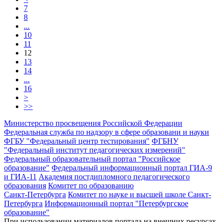
7
8
...
10
11
12
13
14
...
16
>
>>
Министерство просвещения Российской Федерации
Федеральная служба по надзору в сфере образовани и науки
ФГБУ "Федеральный центр тестирования"
ФГБНУ
"Федеральный институт педагогических измерений"
Федеральный образовательный портал "Российское
образование"
Федеральный информационный портал ГИА-9
и ГИА-11
Академия постдипломного педагогического
образования
Комитет по образованию
Санкт-Петербурга
Комитет по науке и высшей школе Санкт-
Петербурга
Информационный портал "Петербургское
образование"
При использовании материалов портала на внешних ресурсах