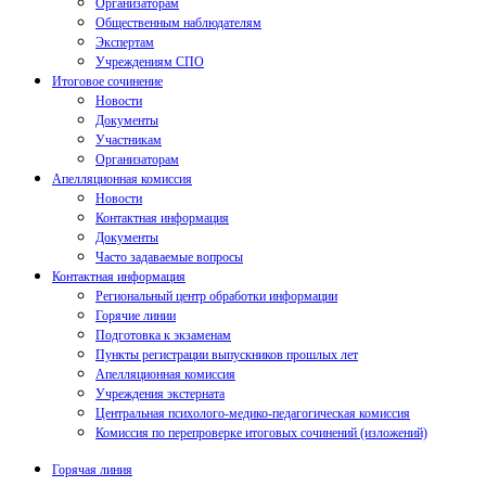
Организаторам
Общественным наблюдателям
Экспертам
Учреждениям СПО
Итоговое сочинение
Новости
Документы
Участникам
Организаторам
Апелляционная комиссия
Новости
Контактная информация
Документы
Часто задаваемые вопросы
Контактная информация
Региональный центр обработки информации
Горячие линии
Подготовка к экзаменам
Пункты регистрации выпускников прошлых лет
Апелляционная комиссия
Учреждения экстерната
Центральная психолого-медико-педагогическая комиссия
Комиссия по перепроверке итоговых сочинений (изложений)
Горячая линия