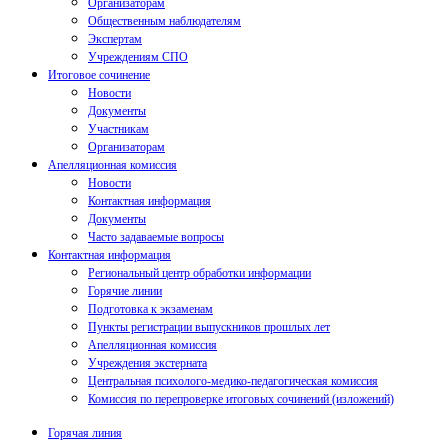
Организаторам
Общественным наблюдателям
Экспертам
Учреждениям СПО
Итоговое сочинение
Новости
Документы
Участникам
Организаторам
Апелляционная комиссия
Новости
Контактная информация
Документы
Часто задаваемые вопросы
Контактная информация
Региональный центр обработки информации
Горячие линии
Подготовка к экзаменам
Пункты регистрации выпускников прошлых лет
Апелляционная комиссия
Учреждения экстерната
Центральная психолого-медико-педагогическая комиссия
Комиссия по перепроверке итоговых сочинений (изложений)
Горячая линия