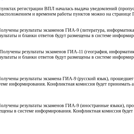
пунктах регистрации ВПЛ началась выдача уведомлений (пропус
сторасположением и временем работы пунктов можно на страниц
лучены результаты экзаменов ГИА-9 (литература, информатика 
Результаты и бланки ответов будут размещены в системе информ
олучены результаты экзаменов ГИА-11 (география, информатика
езультаты и бланки ответов будут размещены в системе информи
лучены результаты экзамена ГИА-9 (русский язык), прошедшего
истеме информирования. Конфликтная комиссия будет принимать 
олучены результаты экзаменов ГИА-9 (иностранные языки), про
азмещены в системе информирования. Конфликтная комиссия буде