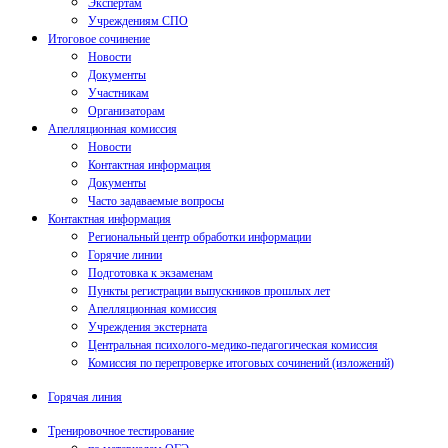
Экспертам
Учреждениям СПО
Итоговое сочинение
Новости
Документы
Участникам
Организаторам
Апелляционная комиссия
Новости
Контактная информация
Документы
Часто задаваемые вопросы
Контактная информация
Региональный центр обработки информации
Горячие линии
Подготовка к экзаменам
Пункты регистрации выпускников прошлых лет
Апелляционная комиссия
Учреждения экстерната
Центральная психолого-медико-педагогическая комиссия
Комиссия по перепроверке итоговых сочинений (изложений)
Горячая линия
Тренировочное тестирование