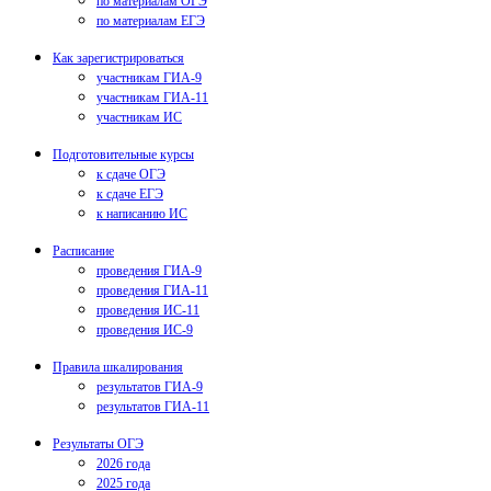
по материалам ОГЭ
по материалам ЕГЭ
Как зарегистрироваться
участникам ГИА-9
участникам ГИА-11
участникам ИС
Подготовительные курсы
к сдаче ОГЭ
к сдаче ЕГЭ
к написанию ИС
Расписание
проведения ГИА-9
проведения ГИА-11
проведения ИС-11
проведения ИС-9
Правила шкалирования
результатов ГИА-9
результатов ГИА-11
Результаты ОГЭ
2026 года
2025 года