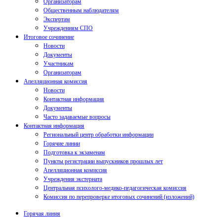
Организаторам
Общественным наблюдателям
Экспертам
Учреждениям СПО
Итоговое сочинение
Новости
Документы
Участникам
Организаторам
Апелляционная комиссия
Новости
Контактная информация
Документы
Часто задаваемые вопросы
Контактная информация
Региональный центр обработки информации
Горячие линии
Подготовка к экзаменам
Пункты регистрации выпускников прошлых лет
Апелляционная комиссия
Учреждения экстерната
Центральная психолого-медико-педагогическая комиссия
Комиссия по перепроверке итоговых сочинений (изложений)
Горячая линия