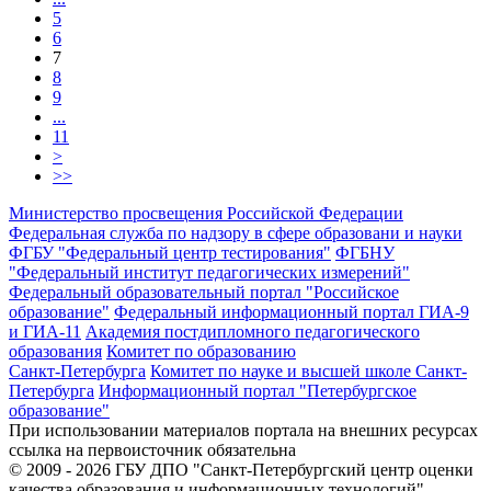
5
6
7
8
9
...
11
>
>>
Министерство просвещения Российской Федерации
Федеральная служба по надзору в сфере образовани и науки
ФГБУ "Федеральный центр тестирования"
ФГБНУ
"Федеральный институт педагогических измерений"
Федеральный образовательный портал "Российское
образование"
Федеральный информационный портал ГИА-9
и ГИА-11
Академия постдипломного педагогического
образования
Комитет по образованию
Санкт-Петербурга
Комитет по науке и высшей школе Санкт-
Петербурга
Информационный портал "Петербургское
образование"
При использовании материалов портала на внешних ресурсах
ссылка на первоисточник обязательна
© 2009 - 2026 ГБУ ДПО "Санкт-Петербургский центр оценки
качества образования и информационных технологий"