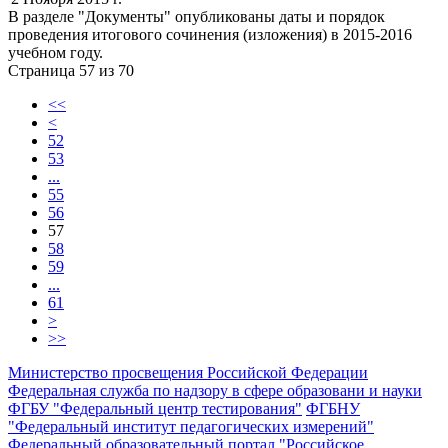
В разделе "Документы" опубликованы даты и порядок
проведения итогового сочинения (изложения) в 2015-2016
учебном году.
Страница 57 из 70
<<
<
52
53
...
55
56
57
58
59
...
61
>
>>
Министерство просвещения Российской Федерации
Федеральная служба по надзору в сфере образовани и науки
ФГБУ "Федеральный центр тестирования"
ФГБНУ
"Федеральный институт педагогических измерений"
Федеральный образовательный портал "Российское