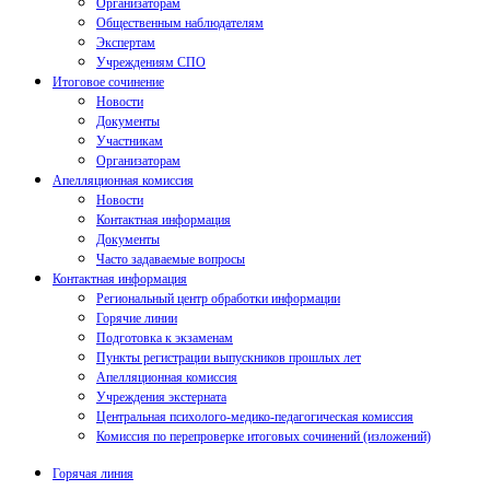
Организаторам
Общественным наблюдателям
Экспертам
Учреждениям СПО
Итоговое сочинение
Новости
Документы
Участникам
Организаторам
Апелляционная комиссия
Новости
Контактная информация
Документы
Часто задаваемые вопросы
Контактная информация
Региональный центр обработки информации
Горячие линии
Подготовка к экзаменам
Пункты регистрации выпускников прошлых лет
Апелляционная комиссия
Учреждения экстерната
Центральная психолого-медико-педагогическая комиссия
Комиссия по перепроверке итоговых сочинений (изложений)
Горячая линия