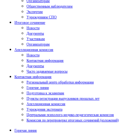
Организаторам
Общественным наблюдателям
Экспертам
Учреждениям СПО
Итоговое сочинение
Новости
Документы
Участникам
Организаторам
Апелляционная комиссия
Новости
Контактная информация
Документы
Часто задаваемые вопросы
Контактная информация
Региональный центр обработки информации
Горячие линии
Подготовка к экзаменам
Пункты регистрации выпускников прошлых лет
Апелляционная комиссия
Учреждения экстерната
Центральная психолого-медико-педагогическая комиссия
Комиссия по перепроверке итоговых сочинений (изложений)
Горячая линия