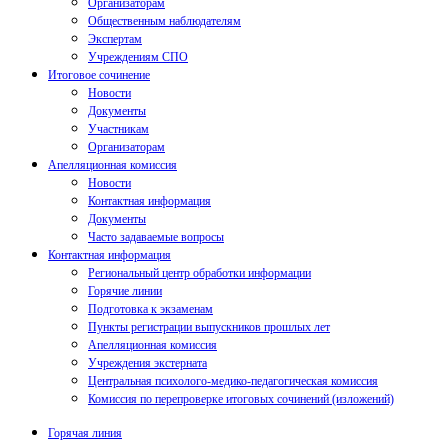
Организаторам
Общественным наблюдателям
Экспертам
Учреждениям СПО
Итоговое сочинение
Новости
Документы
Участникам
Организаторам
Апелляционная комиссия
Новости
Контактная информация
Документы
Часто задаваемые вопросы
Контактная информация
Региональный центр обработки информации
Горячие линии
Подготовка к экзаменам
Пункты регистрации выпускников прошлых лет
Апелляционная комиссия
Учреждения экстерната
Центральная психолого-медико-педагогическая комиссия
Комиссия по перепроверке итоговых сочинений (изложений)
Горячая линия