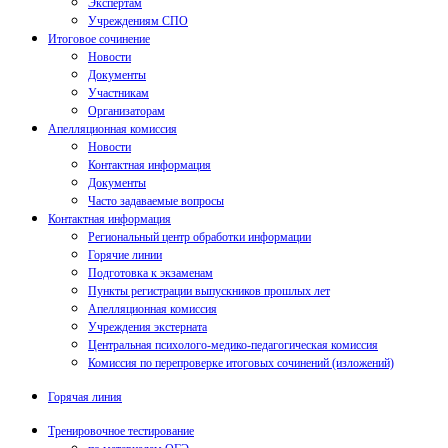
Экспертам
Учреждениям СПО
Итоговое сочинение
Новости
Документы
Участникам
Организаторам
Апелляционная комиссия
Новости
Контактная информация
Документы
Часто задаваемые вопросы
Контактная информация
Региональный центр обработки информации
Горячие линии
Подготовка к экзаменам
Пункты регистрации выпускников прошлых лет
Апелляционная комиссия
Учреждения экстерната
Центральная психолого-медико-педагогическая комиссия
Комиссия по перепроверке итоговых сочинений (изложений)
Горячая линия
Тренировочное тестирование