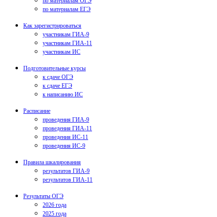
по материалам ОГЭ
по материалам ЕГЭ
Как зарегистрироваться
участникам ГИА-9
участникам ГИА-11
участникам ИС
Подготовительные курсы
к сдаче ОГЭ
к сдаче ЕГЭ
к написанию ИС
Расписание
проведения ГИА-9
проведения ГИА-11
проведения ИС-11
проведения ИС-9
Правила шкалирования
результатов ГИА-9
результатов ГИА-11
Результаты ОГЭ
2026 года
2025 года