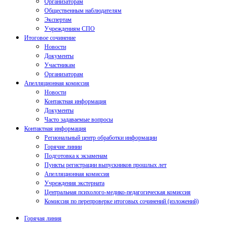
Организаторам
Общественным наблюдателям
Экспертам
Учреждениям СПО
Итоговое сочинение
Новости
Документы
Участникам
Организаторам
Апелляционная комиссия
Новости
Контактная информация
Документы
Часто задаваемые вопросы
Контактная информация
Региональный центр обработки информации
Горячие линии
Подготовка к экзаменам
Пункты регистрации выпускников прошлых лет
Апелляционная комиссия
Учреждения экстерната
Центральная психолого-медико-педагогическая комиссия
Комиссия по перепроверке итоговых сочинений (изложений)
Горячая линия