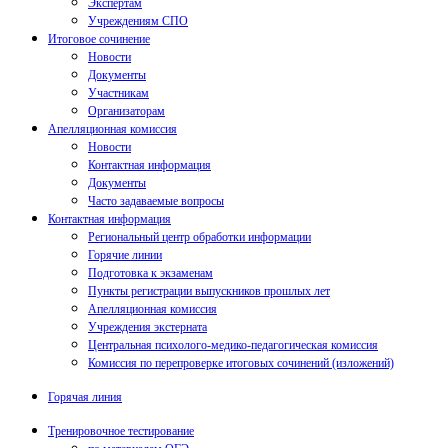
Экспертам
Учреждениям СПО
Итоговое сочинение
Новости
Документы
Участникам
Организаторам
Апелляционная комиссия
Новости
Контактная информация
Документы
Часто задаваемые вопросы
Контактная информация
Региональный центр обработки информации
Горячие линии
Подготовка к экзаменам
Пункты регистрации выпускников прошлых лет
Апелляционная комиссия
Учреждения экстерната
Центральная психолого-медико-педагогическая комиссия
Комиссия по перепроверке итоговых сочинений (изложений)
Горячая линия
Тренировочное тестирование