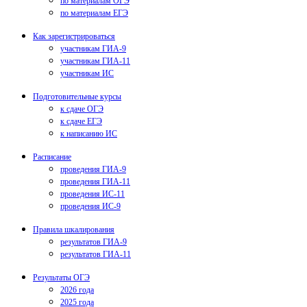
по материалам ОГЭ
по материалам ЕГЭ
Как зарегистрироваться
участникам ГИА-9
участникам ГИА-11
участникам ИС
Подготовительные курсы
к сдаче ОГЭ
к сдаче ЕГЭ
к написанию ИС
Расписание
проведения ГИА-9
проведения ГИА-11
проведения ИС-11
проведения ИС-9
Правила шкалирования
результатов ГИА-9
результатов ГИА-11
Результаты ОГЭ
2026 года
2025 года