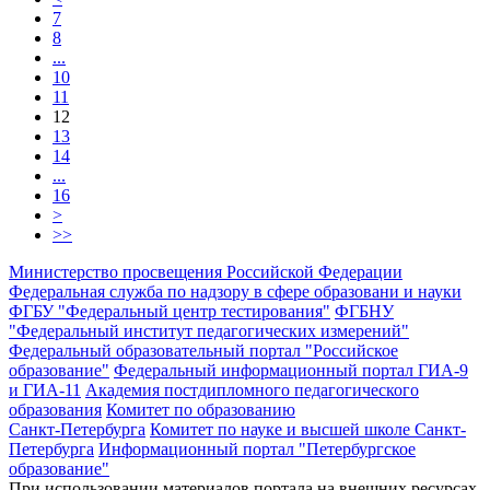
7
8
...
10
11
12
13
14
...
16
>
>>
Министерство просвещения Российской Федерации
Федеральная служба по надзору в сфере образовани и науки
ФГБУ "Федеральный центр тестирования"
ФГБНУ
"Федеральный институт педагогических измерений"
Федеральный образовательный портал "Российское
образование"
Федеральный информационный портал ГИА-9
и ГИА-11
Академия постдипломного педагогического
образования
Комитет по образованию
Санкт-Петербурга
Комитет по науке и высшей школе Санкт-
Петербурга
Информационный портал "Петербургское
образование"
При использовании материалов портала на внешних ресурсах