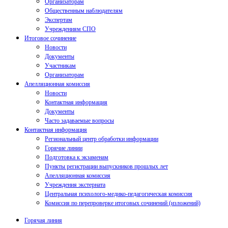
Организаторам
Общественным наблюдателям
Экспертам
Учреждениям СПО
Итоговое сочинение
Новости
Документы
Участникам
Организаторам
Апелляционная комиссия
Новости
Контактная информация
Документы
Часто задаваемые вопросы
Контактная информация
Региональный центр обработки информации
Горячие линии
Подготовка к экзаменам
Пункты регистрации выпускников прошлых лет
Апелляционная комиссия
Учреждения экстерната
Центральная психолого-медико-педагогическая комиссия
Комиссия по перепроверке итоговых сочинений (изложений)
Горячая линия