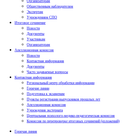
Организаторам
Общественным наблюдателям
Экспертам
Учреждениям СПО
Итоговое сочинение
Новости
Документы
Участникам
Организаторам
Апелляционная комиссия
Новости
Контактная информация
Документы
Часто задаваемые вопросы
Контактная информация
Региональный центр обработки информации
Горячие линии
Подготовка к экзаменам
Пункты регистрации выпускников прошлых лет
Апелляционная комиссия
Учреждения экстерната
Центральная психолого-медико-педагогическая комиссия
Комиссия по перепроверке итоговых сочинений (изложений)
Горячая линия