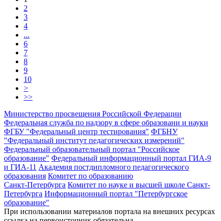
2
3
4
...
6
7
8
9
10
>
>>
Министерство просвещения Российской Федерации
Федеральная служба по надзору в сфере образовани и науки
ФГБУ "Федеральный центр тестирования"
ФГБНУ
"Федеральный институт педагогических измерений"
Федеральный образовательный портал "Российское
образование"
Федеральный информационный портал ГИА-9
и ГИА-11
Академия постдипломного педагогического
образования
Комитет по образованию
Санкт-Петербурга
Комитет по науке и высшей школе Санкт-
Петербурга
Информационный портал "Петербургское
образование"
При использовании материалов портала на внешних ресурсах
ссылка на первоисточник обязательна