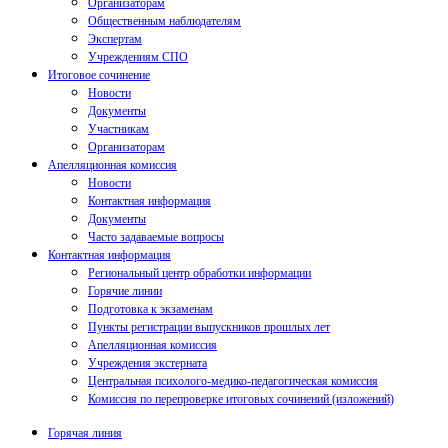
Организаторам
Общественным наблюдателям
Экспертам
Учреждениям СПО
Итоговое сочинение
Новости
Документы
Участникам
Организаторам
Апелляционная комиссия
Новости
Контактная информация
Документы
Часто задаваемые вопросы
Контактная информация
Региональный центр обработки информации
Горячие линии
Подготовка к экзаменам
Пункты регистрации выпускников прошлых лет
Апелляционная комиссия
Учреждения экстерната
Центральная психолого-медико-педагогическая комиссия
Комиссия по перепроверке итоговых сочинений (изложений)
Горячая линия