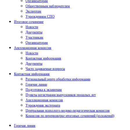
Организаторам
Общественным наблюдателям
Экспертам
Учреждениям СПО
Итоговое сочинение
Новости
Документы
Участникам
Организаторам
Апелляционная комиссия
Новости
Контактная информация
Документы
Часто задаваемые вопросы
Контактная информация
Региональный центр обработки информации
Горячие линии
Подготовка к экзаменам
Пункты регистрации выпускников прошлых лет
Апелляционная комиссия
Учреждения экстерната
Центральная психолого-медико-педагогическая комиссия
Комиссия по перепроверке итоговых сочинений (изложений)
Горячая линия