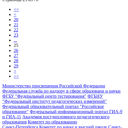
<<
<
20
21
22
23
...
25
26
27
28
29
>
>>
Министерство просвещения Российской Федерации
Федеральная служба по надзору в сфере образовани и науки
ФГБУ "Федеральный центр тестирования"
ФГБНУ
"Федеральный институт педагогических измерений"
Федеральный образовательный портал "Российское
образование"
Федеральный информационный портал ГИА-9
и ГИА-11
Академия постдипломного педагогического
образования
Комитет по образованию
Санкт-Петербурга
Комитет по науке и высшей школе Санкт-