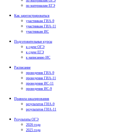
по материалам ОГЭ
по материалам ЕГЭ
Как зарегистрироваться
участникам ГИА-9
участникам ГИА-11
участникам ИС
Подготовительные курсы
к сдаче ОГЭ
к сдаче ЕГЭ
к написанию ИС
Расписание
проведения ГИА-9
проведения ГИА-11
проведения ИС-11
проведения ИС-9
Правила шкалирования
результатов ГИА-9
результатов ГИА-11
Результаты ОГЭ
2026 года
2025 года