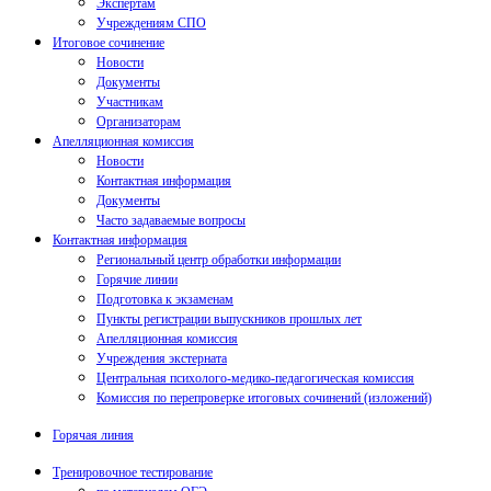
Экспертам
Учреждениям СПО
Итоговое сочинение
Новости
Документы
Участникам
Организаторам
Апелляционная комиссия
Новости
Контактная информация
Документы
Часто задаваемые вопросы
Контактная информация
Региональный центр обработки информации
Горячие линии
Подготовка к экзаменам
Пункты регистрации выпускников прошлых лет
Апелляционная комиссия
Учреждения экстерната
Центральная психолого-медико-педагогическая комиссия
Комиссия по перепроверке итоговых сочинений (изложений)
Горячая линия
Тренировочное тестирование