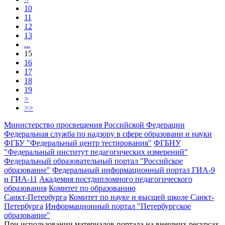
10
11
12
13
...
15
16
17
18
19
>
>>
Министерство просвещения Российской Федерации
Федеральная служба по надзору в сфере образовани и науки
ФГБУ "Федеральный центр тестирования"
ФГБНУ
"Федеральный институт педагогических измерений"
Федеральный образовательный портал "Российское
образование"
Федеральный информационный портал ГИА-9
и ГИА-11
Академия постдипломного педагогического
образования
Комитет по образованию
Санкт-Петербурга
Комитет по науке и высшей школе Санкт-
Петербурга
Информационный портал "Петербургское
образование"
При использовании материалов портала на внешних ресурсах