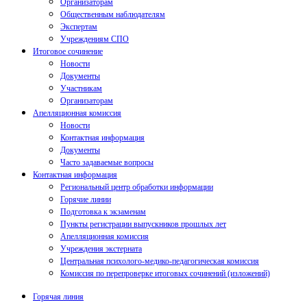
Организаторам
Общественным наблюдателям
Экспертам
Учреждениям СПО
Итоговое сочинение
Новости
Документы
Участникам
Организаторам
Апелляционная комиссия
Новости
Контактная информация
Документы
Часто задаваемые вопросы
Контактная информация
Региональный центр обработки информации
Горячие линии
Подготовка к экзаменам
Пункты регистрации выпускников прошлых лет
Апелляционная комиссия
Учреждения экстерната
Центральная психолого-медико-педагогическая комиссия
Комиссия по перепроверке итоговых сочинений (изложений)
Горячая линия