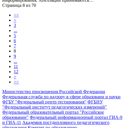
информирования. Апелляции принимаются…
Страница 8 из 70
<<
<
3
...
5
6
7
8
9
...
11
12
>
>>
Министерство просвещения Российской Федерации
Федеральная служба по надзору в сфере образовани и науки
ФГБУ "Федеральный центр тестирования"
ФГБНУ
"Федеральный институт педагогических измерений"
Федеральный образовательный портал "Российское
образование"
Федеральный информационный портал ГИА-9
и ГИА-11
Академия постдипломного педагогического
образования
Комитет по образованию