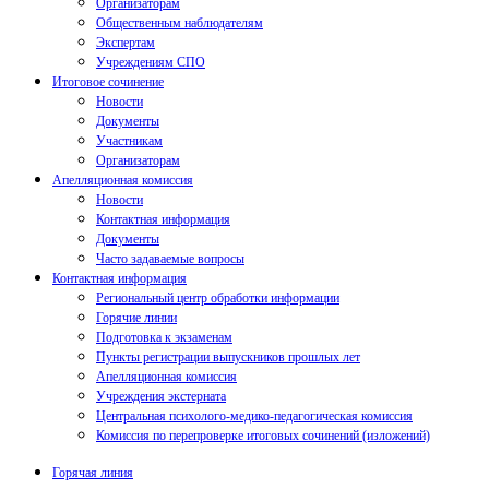
Организаторам
Общественным наблюдателям
Экспертам
Учреждениям СПО
Итоговое сочинение
Новости
Документы
Участникам
Организаторам
Апелляционная комиссия
Новости
Контактная информация
Документы
Часто задаваемые вопросы
Контактная информация
Региональный центр обработки информации
Горячие линии
Подготовка к экзаменам
Пункты регистрации выпускников прошлых лет
Апелляционная комиссия
Учреждения экстерната
Центральная психолого-медико-педагогическая комиссия
Комиссия по перепроверке итоговых сочинений (изложений)
Горячая линия