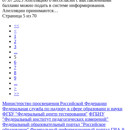
07.07.2025 Апелляцию о несогласии с выставленными
баллами можно подать в системе информирования.
Апелляции принимаются…
Страница 5 из 70
<<
<
1
2
3
...
5
6
7
8
9
...
>
>>
Министерство просвещения Российской Федерации
Федеральная служба по надзору в сфере образовани и науки
ФГБУ "Федеральный центр тестирования"
ФГБНУ
"Федеральный институт педагогических измерений"
Федеральный образовательный портал "Российское
образование"
Федеральный информационный портал ГИА-9