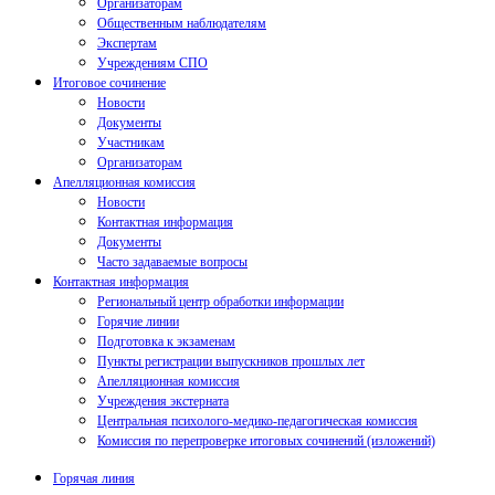
Организаторам
Общественным наблюдателям
Экспертам
Учреждениям СПО
Итоговое сочинение
Новости
Документы
Участникам
Организаторам
Апелляционная комиссия
Новости
Контактная информация
Документы
Часто задаваемые вопросы
Контактная информация
Региональный центр обработки информации
Горячие линии
Подготовка к экзаменам
Пункты регистрации выпускников прошлых лет
Апелляционная комиссия
Учреждения экстерната
Центральная психолого-медико-педагогическая комиссия
Комиссия по перепроверке итоговых сочинений (изложений)
Горячая линия