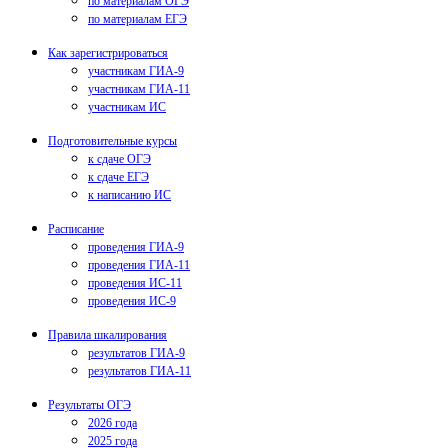
по материалам ОГЭ
по материалам ЕГЭ
Как зарегистрироваться
участникам ГИА-9
участникам ГИА-11
участникам ИС
Подготовительные курсы
к сдаче ОГЭ
к сдаче ЕГЭ
к написанию ИС
Расписание
проведения ГИА-9
проведения ГИА-11
проведения ИС-11
проведения ИС-9
Правила шкалирования
результатов ГИА-9
результатов ГИА-11
Результаты ОГЭ
2026 года
2025 года