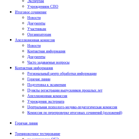
Экспертам
Учреждениям СПО
Итоговое сочинение
Новости
Документы
Участникам
Организаторам
Апелляционная комиссия
Новости
Контактная информация
Документы
Часто задаваемые вопросы
Контактная информация
Региональный центр обработки информации
Горячие линии
Подготовка к экзаменам
Пункты регистрации выпускников прошлых лет
Апелляционная комиссия
Учреждения экстерната
Центральная психолого-медико-педагогическая комиссия
Комиссия по перепроверке итоговых сочинений (изложений)
Горячая линия
Тренировочное тестирование