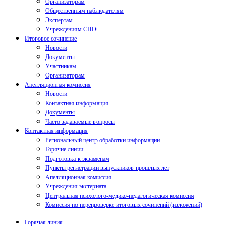
Организаторам
Общественным наблюдателям
Экспертам
Учреждениям СПО
Итоговое сочинение
Новости
Документы
Участникам
Организаторам
Апелляционная комиссия
Новости
Контактная информация
Документы
Часто задаваемые вопросы
Контактная информация
Региональный центр обработки информации
Горячие линии
Подготовка к экзаменам
Пункты регистрации выпускников прошлых лет
Апелляционная комиссия
Учреждения экстерната
Центральная психолого-медико-педагогическая комиссия
Комиссия по перепроверке итоговых сочинений (изложений)
Горячая линия