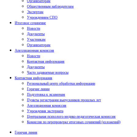
Организаторам
Общественным наблюдателям
Экспертам
Учреждениям СПО
Итоговое сочинение
Новости
Документы
Участникам
Организаторам
Апелляционная комиссия
Новости
Контактная информация
Документы
Часто задаваемые вопросы
Контактная информация
Региональный центр обработки информации
Горячие линии
Подготовка к экзаменам
Пункты регистрации выпускников прошлых лет
Апелляционная комиссия
Учреждения экстерната
Центральная психолого-медико-педагогическая комиссия
Комиссия по перепроверке итоговых сочинений (изложений)
Горячая линия