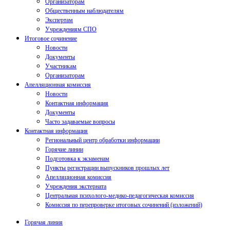
Организаторам
Общественным наблюдателям
Экспертам
Учреждениям СПО
Итоговое сочинение
Новости
Документы
Участникам
Организаторам
Апелляционная комиссия
Новости
Контактная информация
Документы
Часто задаваемые вопросы
Контактная информация
Региональный центр обработки информации
Горячие линии
Подготовка к экзаменам
Пункты регистрации выпускников прошлых лет
Апелляционная комиссия
Учреждения экстерната
Центральная психолого-медико-педагогическая комиссия
Комиссия по перепроверке итоговых сочинений (изложений)
Горячая линия