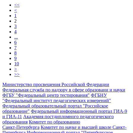
<<
<
1
2
3
4
...
6
7
8
9
10
>
>>
Министерство просвещения Российской Федерации
Федеральная служба по надзору в сфере образовани и науки
ФГБУ "Федеральный центр тестирования"
ФГБНУ
"Федеральный институт педагогических измерений"
Федеральный образовательный портал "Российское
образование"
Федеральный информационный портал ГИА-9
и ГИА-11
Академия постдипломного педагогического
образования
Комитет по образованию
Санкт-Петербурга
Комитет по науке и высшей школе Санкт-
Петербурга
Информационный портал "Петербургское