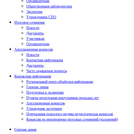
Организаторам
Общественным наблюдателям
Экспертам
Учреждениям СПО
Итоговое сочинение
Новости
Документы
Участникам
Организаторам
Апелляционная комиссия
Новости
Контактная информация
Документы
Часто задаваемые вопросы
Контактная информация
Региональный центр обработки информации
Горячие линии
Подготовка к экзаменам
Пункты регистрации выпускников прошлых лет
Апелляционная комиссия
Учреждения экстерната
Центральная психолого-медико-педагогическая комиссия
Комиссия по перепроверке итоговых сочинений (изложений)
Горячая линия