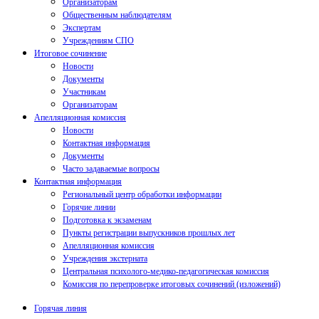
Организаторам
Общественным наблюдателям
Экспертам
Учреждениям СПО
Итоговое сочинение
Новости
Документы
Участникам
Организаторам
Апелляционная комиссия
Новости
Контактная информация
Документы
Часто задаваемые вопросы
Контактная информация
Региональный центр обработки информации
Горячие линии
Подготовка к экзаменам
Пункты регистрации выпускников прошлых лет
Апелляционная комиссия
Учреждения экстерната
Центральная психолого-медико-педагогическая комиссия
Комиссия по перепроверке итоговых сочинений (изложений)
Горячая линия