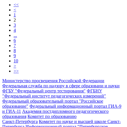
<<
<
1
2
3
4
...
6
7
8
9
10
>
>>
Министерство просвещения Российской Федерации
Федеральная служба по надзору в сфере образовани и науки
ФГБУ "Федеральный центр тестирования"
ФГБНУ
"Федеральный институт педагогических измерений"
Федеральный образовательный портал "Российское
образование"
Федеральный информационный портал ГИА-9
и ГИА-11
Академия постдипломного педагогического
образования
Комитет по образованию
Санкт-Петербурга
Комитет по науке и высшей школе Санкт-
Петербурга
Информационный портал "Петербургское