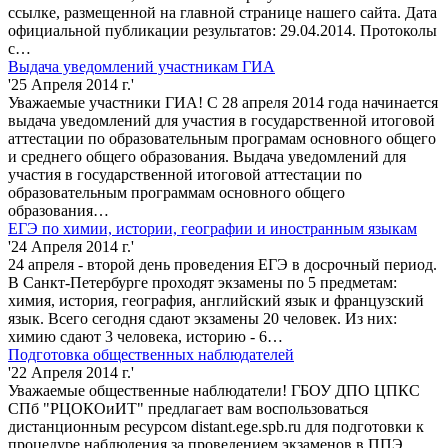
ссылке, размещенной на главной странице нашего сайта. Дата
официальной публикации результатов: 29.04.2014. Протоколы
с…
Выдача уведомлений участникам ГИА
'25 Апреля 2014 г.'
Уважаемые участники ГИА! С 28 апреля 2014 года начинается
выдача уведомлений для участия в государственной итоговой
аттестации по образовательным програмам основного общего
и среднего общего образования. Выдача уведомлений для
участия в государственной итоговой аттестации по
образовательным программам основного общего
образования…
ЕГЭ по химии, истории, географии и иностранным языкам
'24 Апреля 2014 г.'
24 апреля - второй день проведения ЕГЭ в досрочный период.
В Санкт-Петербурге проходят экзамены по 5 предметам:
химия, история, география, английский язык и французский
язык. Всего сегодня сдают экзамены 20 человек. Из них:
химию сдают 3 человека, историю - 6…
Подготовка общественных наблюдателей
'22 Апреля 2014 г.'
Уважаемые общественные наблюдатели! ГБОУ ДПО ЦПКС
СПб "РЦОКОиИТ" предлагает вам воспользоваться
дистанционным ресурсом distant.ege.spb.ru для подготовки к
процедуре наблюдения за проведением экзаменов в ППЭ.