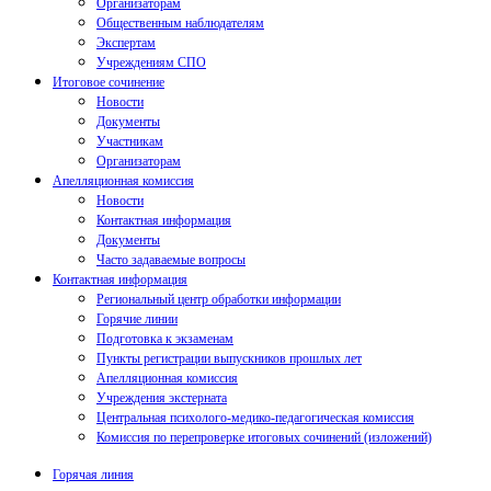
Организаторам
Общественным наблюдателям
Экспертам
Учреждениям СПО
Итоговое сочинение
Новости
Документы
Участникам
Организаторам
Апелляционная комиссия
Новости
Контактная информация
Документы
Часто задаваемые вопросы
Контактная информация
Региональный центр обработки информации
Горячие линии
Подготовка к экзаменам
Пункты регистрации выпускников прошлых лет
Апелляционная комиссия
Учреждения экстерната
Центральная психолого-медико-педагогическая комиссия
Комиссия по перепроверке итоговых сочинений (изложений)
Горячая линия