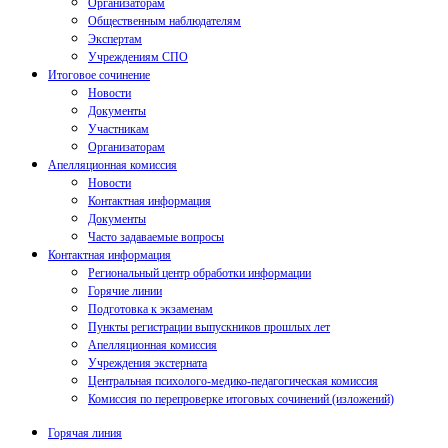
Организаторам
Общественным наблюдателям
Экспертам
Учреждениям СПО
Итоговое сочинение
Новости
Документы
Участникам
Организаторам
Апелляционная комиссия
Новости
Контактная информация
Документы
Часто задаваемые вопросы
Контактная информация
Региональный центр обработки информации
Горячие линии
Подготовка к экзаменам
Пункты регистрации выпускников прошлых лет
Апелляционная комиссия
Учреждения экстерната
Центральная психолого-медико-педагогическая комиссия
Комиссия по перепроверке итоговых сочинений (изложений)
Горячая линия