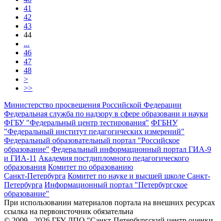
41
42
43
44
...
46
47
48
>
>>
Министерство просвещения Российской Федерации
Федеральная служба по надзору в сфере образовани и науки
ФГБУ "Федеральный центр тестирования"
ФГБНУ
"Федеральный институт педагогических измерений"
Федеральный образовательный портал "Российское
образование"
Федеральный информационный портал ГИА-9
и ГИА-11
Академия постдипломного педагогического
образования
Комитет по образованию
Санкт-Петербурга
Комитет по науке и высшей школе Санкт-
Петербурга
Информационный портал "Петербургское
образование"
При использовании материалов портала на внешних ресурсах
ссылка на первоисточник обязательна
© 2009 - 2026 ГБУ ДПО "Санкт-Петербургский центр оценки