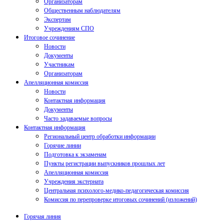
Организаторам
Общественным наблюдателям
Экспертам
Учреждениям СПО
Итоговое сочинение
Новости
Документы
Участникам
Организаторам
Апелляционная комиссия
Новости
Контактная информация
Документы
Часто задаваемые вопросы
Контактная информация
Региональный центр обработки информации
Горячие линии
Подготовка к экзаменам
Пункты регистрации выпускников прошлых лет
Апелляционная комиссия
Учреждения экстерната
Центральная психолого-медико-педагогическая комиссия
Комиссия по перепроверке итоговых сочинений (изложений)
Горячая линия