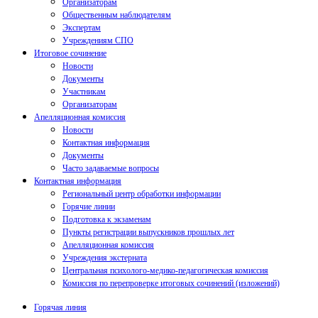
Организаторам
Общественным наблюдателям
Экспертам
Учреждениям СПО
Итоговое сочинение
Новости
Документы
Участникам
Организаторам
Апелляционная комиссия
Новости
Контактная информация
Документы
Часто задаваемые вопросы
Контактная информация
Региональный центр обработки информации
Горячие линии
Подготовка к экзаменам
Пункты регистрации выпускников прошлых лет
Апелляционная комиссия
Учреждения экстерната
Центральная психолого-медико-педагогическая комиссия
Комиссия по перепроверке итоговых сочинений (изложений)
Горячая линия