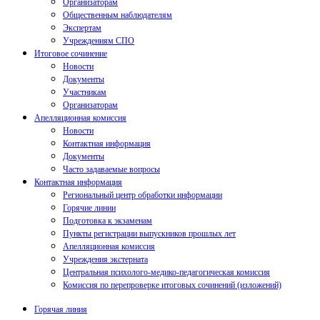
Организаторам
Общественным наблюдателям
Экспертам
Учреждениям СПО
Итоговое сочинение
Новости
Документы
Участникам
Организаторам
Апелляционная комиссия
Новости
Контактная информация
Документы
Часто задаваемые вопросы
Контактная информация
Региональный центр обработки информации
Горячие линии
Подготовка к экзаменам
Пункты регистрации выпускников прошлых лет
Апелляционная комиссия
Учреждения экстерната
Центральная психолого-медико-педагогическая комиссия
Комиссия по перепроверке итоговых сочинений (изложений)
Горячая линия