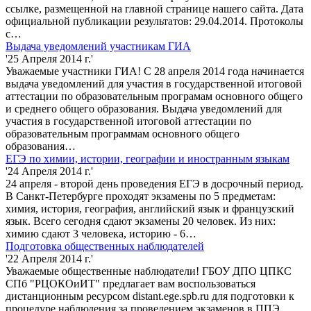
ссылке, размещенной на главной странице нашего сайта. Дата
официальной публикации результатов: 29.04.2014. Протоколы
с…
Выдача уведомлений участникам ГИА
'25 Апреля 2014 г.'
Уважаемые участники ГИА! С 28 апреля 2014 года начинается
выдача уведомлений для участия в государственной итоговой
аттестации по образовательным програмам основного общего
и среднего общего образования. Выдача уведомлений для
участия в государственной итоговой аттестации по
образовательным программам основного общего
образования…
ЕГЭ по химии, истории, географии и иностранным языкам
'24 Апреля 2014 г.'
24 апреля - второй день проведения ЕГЭ в досрочный период.
В Санкт-Петербурге проходят экзамены по 5 предметам:
химия, история, география, английский язык и французский
язык. Всего сегодня сдают экзамены 20 человек. Из них:
химию сдают 3 человека, историю - 6…
Подготовка общественных наблюдателей
'22 Апреля 2014 г.'
Уважаемые общественные наблюдатели! ГБОУ ДПО ЦПКС
СПб "РЦОКОиИТ" предлагает вам воспользоваться
дистанционным ресурсом distant.ege.spb.ru для подготовки к
процедуре наблюдения за проведением экзаменов в ППЭ.