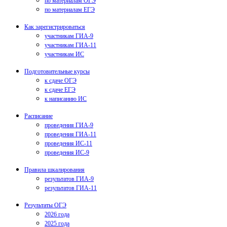
по материалам ОГЭ
по материалам ЕГЭ
Как зарегистрироваться
участникам ГИА-9
участникам ГИА-11
участникам ИС
Подготовительные курсы
к сдаче ОГЭ
к сдаче ЕГЭ
к написанию ИС
Расписание
проведения ГИА-9
проведения ГИА-11
проведения ИС-11
проведения ИС-9
Правила шкалирования
результатов ГИА-9
результатов ГИА-11
Результаты ОГЭ
2026 года
2025 года