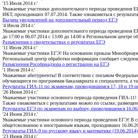
'15 Июля 2014 г.'
Уважаемые участники дополнительного периода проведения ЕГ
ИКТ, проходивших 07.07.2014. Также ознакомиться с результа
Выдача уведомлений на дополнительный период ЕГЭ
'4 Июля 2014 г.'
Уважаемые участники дополнительного периода проведения ЕГЭ!
до 17:00 и 06.07.2014 с 13:00 до 14:00 в Региональном центр
Разъяснения о свидетельствах о результатах ЕГЭ
'11 Июля 2014 г.'
Уважаемые участники ЕГЭ! На основании приказа Минобрнауки 
Региональный центр обработки информации сообщает следующее
Разъяснения Рособрнадзора о регистрации на ЕГЭ
'1 Июля 2014 г.'
Уважаемые абитуриенты! В соответствии с письмом Федерально
обучающиеся по программам бакалавриата и специалитета, а 
Результаты ГИА-11 по экзаменам, проводившимся 17, 18 и 19 
'26 Июня 2014 г.'
Уважаемые участники основного периода проведения ГИА-11! В
Также ознакомиться с результатами можно по ссылке, размеще
Результаты ЕГЭ по экзаменам по выбору, проводившимся 16.06
'24 Июня 2014 г.'
Уважаемые участники основного периода проведения ЕГЭ! В с
общетсвознанию и иностранным языкам, проходивших 16.06.201
Результаты ГИА-9 по русскому языку и математике (19.06.2014)
'23 Июня 2014 г.'