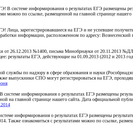
Э! В системе информирования о результатах ЕГЭ размещены рез
тами можно по ссылке, размещенной на главной странице нашег
 Лица, зарегистрировавшиеся на ЕГЭ и не успевшие получить ув
е обработки информации, расположенном по адресу: Вознесенский
от 26.12.2013 №1400, письма Минобрнауки от 20.11.2013 №ДЛ-3
: результаты ЕГЭ, действующие на 01.09.2013 (2012 и 2013 год
й службы по надзору в сфере образования и науки (Рособрнадзо
также выпускники СПО могут регистрироваться на ЕГЭ, проход
июня
 системе информирования о результатах ЕГЭ размещены результа
нной на главной странице нашего сайта. Дата официальной публ
.2014
истеме информирования о результатах ЕГЭ размещены результат
4. Также ознакомиться с результатами можно по ссылке, разме