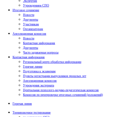
Экспертам
Учреждениям СПО
Итоговое сочинение
Новости
Документы
Участникам
Организаторам
Апелляционная комиссия
Новости
Контактная информация
Документы
Часто задаваемые вопросы
Контактная информация
Региональный центр обработки информации
Горячие линии
Подготовка к экзаменам
Пункты регистрации выпускников прошлых лет
Апелляционная комиссия
Учреждения экстерната
Центральная психолого-медико-педагогическая комиссия
Комиссия по перепроверке итоговых сочинений (изложений)
Горячая линия
Тренировочное тестирование