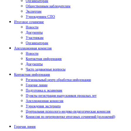
Организаторам
Общественным наблюдателям
Экспертам
Учреждениям СПО
Итоговое сочинение
Новости
Документы
Участникам
Организаторам
Апелляционная комиссия
Новости
Контактная информация
Документы
Часто задаваемые вопросы
Контактная информация
Региональный центр обработки информации
Горячие линии
Подготовка к экзаменам
Пункты регистрации выпускников прошлых лет
Апелляционная комиссия
Учреждения экстерната
Центральная психолого-медико-педагогическая комиссия
Комиссия по перепроверке итоговых сочинений (изложений)
Горячая линия