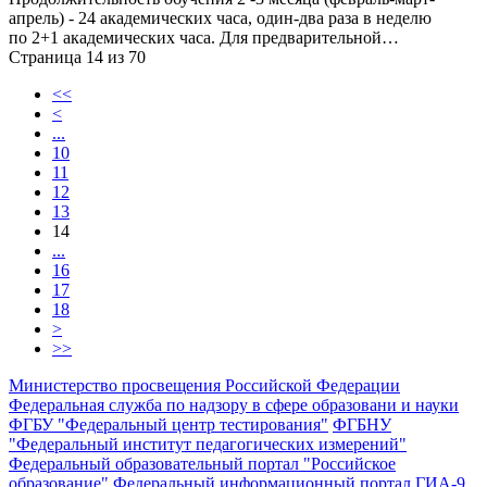
апрель) - 24 академических часа, один-два раза в неделю
по 2+1 академических часа. Для предварительной…
Страница 14 из 70
<<
<
...
10
11
12
13
14
...
16
17
18
>
>>
Министерство просвещения Российской Федерации
Федеральная служба по надзору в сфере образовани и науки
ФГБУ "Федеральный центр тестирования"
ФГБНУ
"Федеральный институт педагогических измерений"
Федеральный образовательный портал "Российское
образование"
Федеральный информационный портал ГИА-9