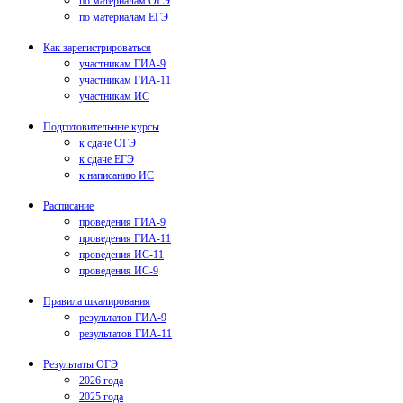
по материалам ОГЭ
по материалам ЕГЭ
Как зарегистрироваться
участникам ГИА-9
участникам ГИА-11
участникам ИС
Подготовительные курсы
к сдаче ОГЭ
к сдаче ЕГЭ
к написанию ИС
Расписание
проведения ГИА-9
проведения ГИА-11
проведения ИС-11
проведения ИС-9
Правила шкалирования
результатов ГИА-9
результатов ГИА-11
Результаты ОГЭ
2026 года
2025 года