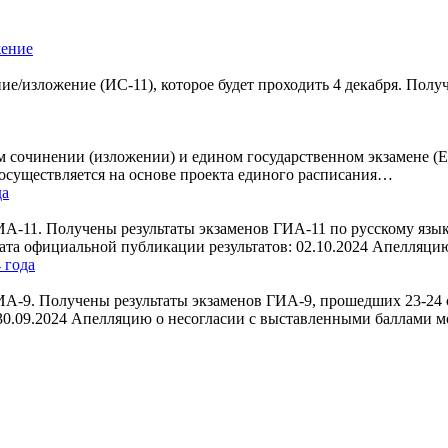
жение
ие/изложение (ИС-11), которое будет проходить 4 декабря. Полу
вом сочинении (изложении) и едином государственном экзамене (
 осуществляется на основе проекта единого расписания…
да
А-11. Получены результаты экзаменов ГИА-11 по русскому язык
Дата официальной публикации результатов: 02.10.2024 Апелляц
 года
-9. Получены результаты экзаменов ГИА-9, прошедших 23-24 се
30.09.2024 Апелляцию о несогласии с выставленными баллами 