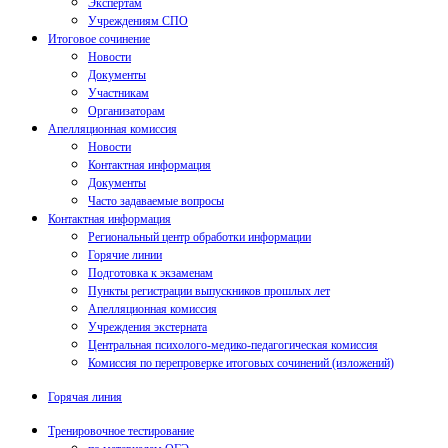
Экспертам
Учреждениям СПО
Итоговое сочинение
Новости
Документы
Участникам
Организаторам
Апелляционная комиссия
Новости
Контактная информация
Документы
Часто задаваемые вопросы
Контактная информация
Региональный центр обработки информации
Горячие линии
Подготовка к экзаменам
Пункты регистрации выпускников прошлых лет
Апелляционная комиссия
Учреждения экстерната
Центральная психолого-медико-педагогическая комиссия
Комиссия по перепроверке итоговых сочинений (изложений)
Горячая линия
Тренировочное тестирование