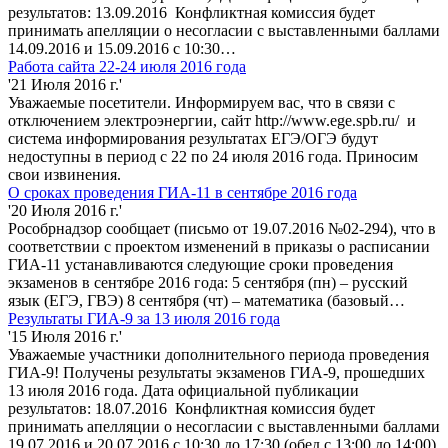
результатов: 13.09.2016 Конфликтная комиссия будет
принимать апелляции о несогласии с выставленными баллами
14.09.2016 и 15.09.2016 с 10:30…
Работа сайта 22-24 июля 2016 года
'21 Июля 2016 г.'
Уважаемые посетители. Информируем вас, что в связи с
отключением электроэнергии, сайт http://www.ege.spb.ru/ и
система информирования результатах ЕГЭ/ОГЭ будут
недоступны в период с 22 по 24 июля 2016 года. Приносим
свои извинения.
О сроках проведения ГИА-11 в сентябре 2016 года
'20 Июля 2016 г.'
Рособрнадзор сообщает (письмо от 19.07.2016 №02-294), что в
соответствии с проектом изменений в приказы о расписании
ГИА-11 устанавливаются следующие сроки проведения
экзаменов в сентябре 2016 года: 5 сентября (пн) – русский
язык (ЕГЭ, ГВЭ) 8 сентября (чт) – математика (базовый…
Результаты ГИА-9 за 13 июля 2016 года
'15 Июля 2016 г.'
Уважаемые участники дополнительного периода проведения
ГИА-9! Получены результаты экзаменов ГИА-9, прошедших
13 июля 2016 года. Дата официальной публикации
результатов: 18.07.2016 Конфликтная комиссия будет
принимать апелляции о несогласии с выставленными баллами
19.07.2016 и 20.07.2016 с 10:30 до 17:30 (обед с 13:00 до 14:00)