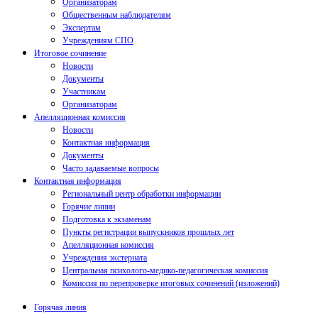
Организаторам
Общественным наблюдателям
Экспертам
Учреждениям СПО
Итоговое сочинение
Новости
Документы
Участникам
Организаторам
Апелляционная комиссия
Новости
Контактная информация
Документы
Часто задаваемые вопросы
Контактная информация
Региональный центр обработки информации
Горячие линии
Подготовка к экзаменам
Пункты регистрации выпускников прошлых лет
Апелляционная комиссия
Учреждения экстерната
Центральная психолого-медико-педагогическая комиссия
Комиссия по перепроверке итоговых сочинений (изложений)
Горячая линия