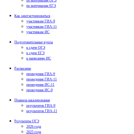
по материалам ОГЭ
по материалам ЕГЭ
Как зарегистрироваться
участникам ГИА-9
участникам ГИА-11
участникам ИС
Подготовительные курсы
к сдаче ОГЭ
к сдаче ЕГЭ
к написанию ИС
Расписание
проведения ГИА-9
проведения ГИА-11
проведения ИС-11
проведения ИС-9
Правила шкалирования
результатов ГИА-9
результатов ГИА-11
Результаты ОГЭ
2026 года
2025 года