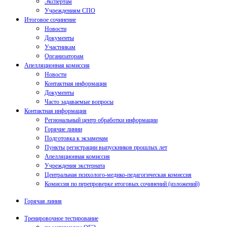
Экспертам
Учреждениям СПО
Итоговое сочинение
Новости
Документы
Участникам
Организаторам
Апелляционная комиссия
Новости
Контактная информация
Документы
Часто задаваемые вопросы
Контактная информация
Региональный центр обработки информации
Горячие линии
Подготовка к экзаменам
Пункты регистрации выпускников прошлых лет
Апелляционная комиссия
Учреждения экстерната
Центральная психолого-медико-педагогическая комиссия
Комиссия по перепроверке итоговых сочинений (изложений)
Горячая линия
Тренировочное тестирование