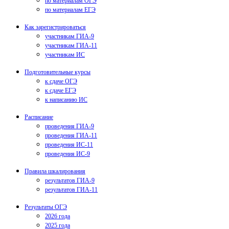
по материалам ОГЭ
по материалам ЕГЭ
Как зарегистрироваться
участникам ГИА-9
участникам ГИА-11
участникам ИС
Подготовительные курсы
к сдаче ОГЭ
к сдаче ЕГЭ
к написанию ИС
Расписание
проведения ГИА-9
проведения ГИА-11
проведения ИС-11
проведения ИС-9
Правила шкалирования
результатов ГИА-9
результатов ГИА-11
Результаты ОГЭ
2026 года
2025 года