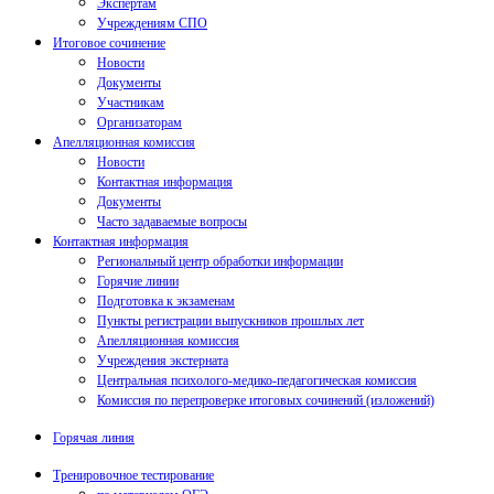
Экспертам
Учреждениям СПО
Итоговое сочинение
Новости
Документы
Участникам
Организаторам
Апелляционная комиссия
Новости
Контактная информация
Документы
Часто задаваемые вопросы
Контактная информация
Региональный центр обработки информации
Горячие линии
Подготовка к экзаменам
Пункты регистрации выпускников прошлых лет
Апелляционная комиссия
Учреждения экстерната
Центральная психолого-медико-педагогическая комиссия
Комиссия по перепроверке итоговых сочинений (изложений)
Горячая линия
Тренировочное тестирование