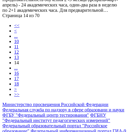
апрель) - 24 академических часа, один-два раза в неделю
по 2+1 академических часа. Для предварительной…
Страница 14 из 70
<<
<
...
10
11
12
13
14
...
16
17
18
>
>>
Министерство просвещения Российской Федерации
Федеральная служба по надзору в сфере образовани и науки
ФГБУ "Федеральный центр тестирования"
ФГБНУ
"Федеральный институт педагогических измерений"
Федеральный образовательный портал "Российское
образование"
Федеральный информационный портал ГИА-9