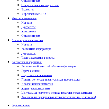
Организаторам
Общественным наблюдателям
Экспертам
Учреждениям СПО
Итоговое сочинение
Новости
Документы
Участникам
Организаторам
Апелляционная комиссия
Новости
Контактная информация
Документы
Часто задаваемые вопросы
Контактная информация
Региональный центр обработки информации
Горячие линии
Подготовка к экзаменам
Пункты регистрации выпускников прошлых лет
Апелляционная комиссия
Учреждения экстерната
Центральная психолого-медико-педагогическая комиссия
Комиссия по перепроверке итоговых сочинений (изложений)
Горячая линия