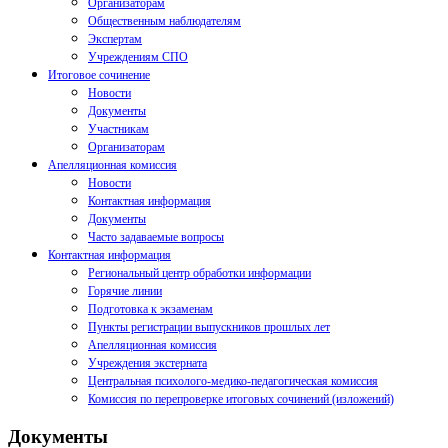
Организаторам
Общественным наблюдателям
Экспертам
Учреждениям СПО
Итоговое сочинение
Новости
Документы
Участникам
Организаторам
Апелляционная комиссия
Новости
Контактная информация
Документы
Часто задаваемые вопросы
Контактная информация
Региональный центр обработки информации
Горячие линии
Подготовка к экзаменам
Пункты регистрации выпускников прошлых лет
Апелляционная комиссия
Учреждения экстерната
Центральная психолого-медико-педагогическая комиссия
Комиссия по перепроверке итоговых сочинений (изложений)
Документы