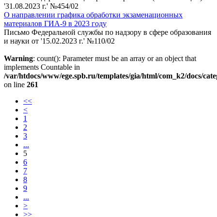
'31.08.2023 г.' №454/02
О направлении графика обработки экзаменационных
материалов ГИА-9 в 2023 году
Письмо Федеральной службы по надзору в сфере образования
и науки от '15.02.2023 г.' №110/02
Warning
: count(): Parameter must be an array or an object that
implements Countable in
/var/htdocs/www/ege.spb.ru/templates/gia/html/com_k2/docs/cat
on line
261
<<
<
1
2
3
...
5
6
7
8
9
...
>
>>