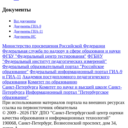
Документы
Все документы
Документы ГИА-9
Документы ГИА-11
Документы ИС
Министерство просвещения Российской Федерации
Федеральная служба по надзору в сфере образовани и науки
ФГБУ "Федеральный центр тестирования"
ФГБНУ
"Федеральный институт педагогических измерений"
Федеральный образовательный портал "Российское
образование"
Федеральный информационный портал ГИА-9
и ГИА-11
Академия постдипломного педагогического
образования
Комитет по образованию
Санкт-Петербурга
Комитет по науке и высшей школе Санкт-
Петербурга
Информационный портал "Петербургское
образование"
При использовании материалов портала на внешних ресурсах
ссылка на первоисточник обязательна
© 2009 - 2026 ГБУ ДПО "Санкт-Петербургский центр оценки
качества образования и информационных технологий"
190068, Санкт-Петербург, Вознесенский проспект, дом 34,